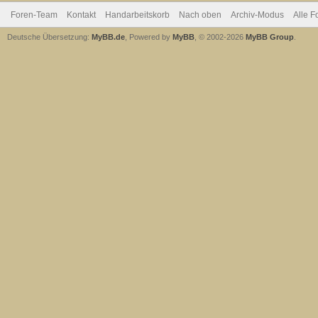
Foren-Team
Kontakt
Handarbeitskorb
Nach oben
Archiv-Modus
Alle F
Deutsche Übersetzung:
MyBB.de
, Powered by
MyBB
, © 2002-2026
MyBB Group
.