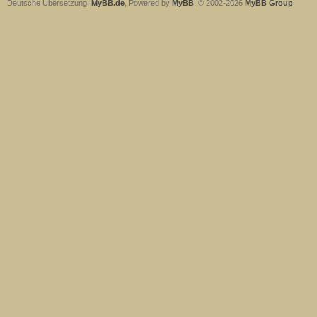
Deutsche Übersetzung:
MyBB.de
, Powered by
MyBB
, © 2002-2026
MyBB Group
.